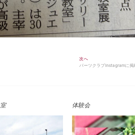
次
次へ
の
パーツクラブInstagramに掲
投
稿:
室
体験会