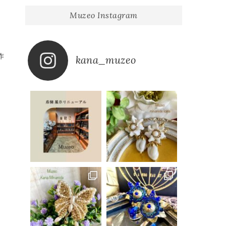
Muzeo Instagram
作
kana_muzeo
い
に
展