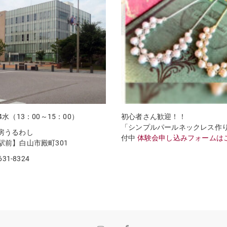
4水（13：00～15：00）
初心者さん歓迎！！
「シンプルパールネックレス作
房うるわし
付中
体験会申し込みフォームは
前】白山市殿町301
631-8324