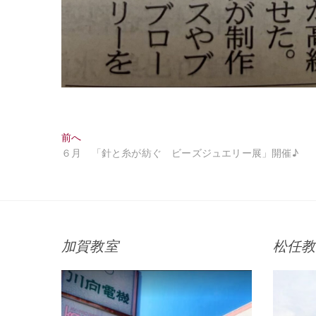
投
過
前へ
去
６月 「針と糸が紡ぐ ビーズジュエリー展」開催♪
稿
の
ナ
投
稿:
ビ
ゲ
加賀教室
松任教
ー
シ
ョ