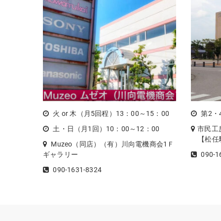
ン
火 or 木（月5回程）13：00～15：00
第2・
土・日（月1回）10：00～12：00
市民工
【松任駅
Muzeo（同店）（有）川向電機商会1Ｆ
ギャラリー
090-1
090-1631-8324