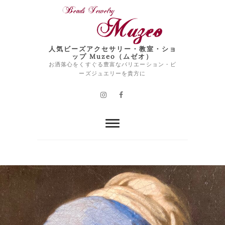
Skip
to
content
人気ビーズアクセサリー・教室・ショ
ップ Muzeo（ムゼオ）
お洒落心をくすぐる豊富なバリエーション・ビ
ーズジュエリーを貴方に
Instagram
Facebook