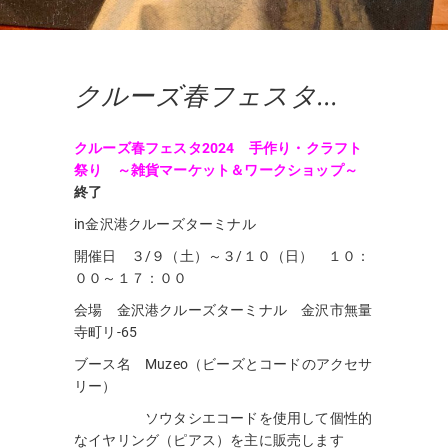
クルーズ春フェスタ
2024 ご来店ありがと
クルーズ春フェスタ2024 手作り・クラフト
うございました♪…次回
祭り ～雑貨マーケット＆ワークショップ～
予告
終了
in金沢港クルーズターミナル
開催日 ３/９（土）～３/１０（日） １０：
００～１７：００
会場 金沢港クルーズターミナル 金沢市無量
寺町リ-65
ブース名 Muzeo（ビーズとコードのアクセサ
リー）
ソウタシエコードを使用して個性的
なイヤリング（ピアス）を主に販売します