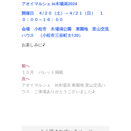
アオイマルシェ in木場潟2024
開催日 ４/２０（土）～４/２１（日） １
０：００～１６：００
会場 小松市 木場潟公園 東園地 里山交流
ハウス （小松市三谷町タ120）
お楽しみに♪
投
過
前へ
去
１０月 パレット掲載
稿
の
次
次へ
ナ
投
の
アオイマルシェ in木場潟 東園地 里山交流ハ
稿:
投
ウス ご来場ありがとうございました♪
ビ
稿:
ゲ
ー
シ