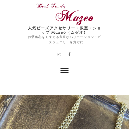
Skip
to
content
人気ビーズアクセサリー・教室・ショ
ップ Muzeo（ムゼオ）
お洒落心をくすぐる豊富なバリエーション・ビ
ーズジュエリーを貴方に
Instagram
Facebook