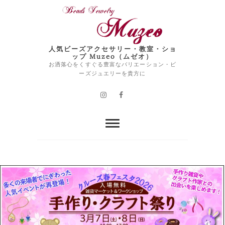
Skip
to
content
人気ビーズアクセサリー・教室・ショ
ップ Muzeo（ムゼオ）
お洒落心をくすぐる豊富なバリエーション・ビ
ーズジュエリーを貴方に
Instagram
Facebook