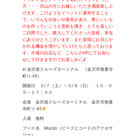
方・・・沢山の方にお越しいただき感謝差し上
げます。このようなイベントに参加すること
で、いろんな出会いや発見があり、更にいいも
のを作っていこうと意欲も沸き、とても楽しい
二日間でした。購入してくださった皆様、本当
にありがとうございます。また皆様にお目にか
かれる機会を増やしていけたらと思っておりま
す。今後の出店など、こちらのHPにてお知ら
せして行きますのでお楽しみに♪
in 金沢港クルーズターミナル （金沢市無量寺
町り-65）
開催日 ３/７（土）～３/８（日） １０：０
０～１７：００
会場 金沢港クルーズターミナル 金沢市無量
寺町リ-65
入場 無料
ブース名 Muzeo（ビーズとコードのアクセサ
リー）