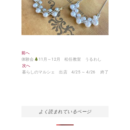
投
過
前へ
去
体験会
11月～12月 松任教室 うるわし
稿
の
次
次へ
ナ
投
の
暮らしのマルシェ 出店 4/25 ～ 4/26 終了
稿:
投
ビ
稿:
ゲ
ー
シ
よく読まれているページ
ョ
ン