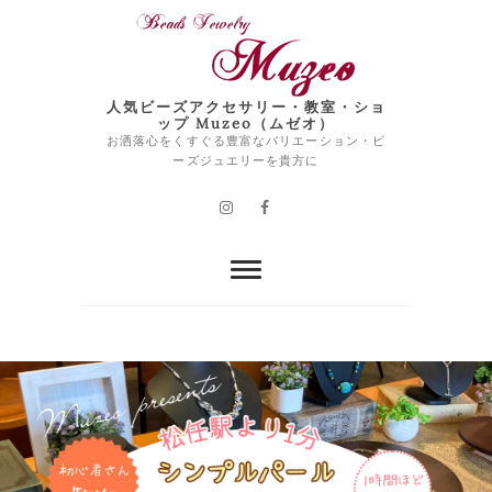
Skip
to
content
人気ビーズアクセサリー・教室・ショ
ップ Muzeo（ムゼオ）
お洒落心をくすぐる豊富なバリエーション・ビ
ーズジュエリーを貴方に
Instagram
Facebook