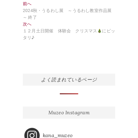
投
過
前へ
去
2024秋・うるわし展 ～うるわし教室作品展
稿
の
～ 終了
ナ
投
次
次へ
稿:
の
１２月土日開催 体験会 クリスマス
にピッ
ビ
投
タリ♪
ゲ
稿:
ー
シ
ョ
よく読まれているページ
ン
Muzeo Instagram
kana_muzeo