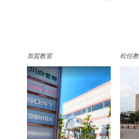
稿
の
ナ
投
稿:
ビ
ゲ
ー
シ
加賀教室
松任教
ョ
ン