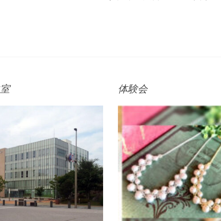
投
稿:
室
体験会