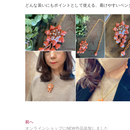
どんな装いにもポイントとして使える、着けやすいペン
投
過
前へ
去
オンラインショップにNEW作品追加しました