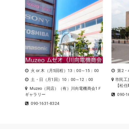
火 or 木（月5回程）13：00～15：00
第2・
土・日（月1回）10：00～12：00
市民工
【松任駅
Muzeo（同店）（有）川向電機商会1Ｆ
ギャラリー
090-1
090-1631-8324