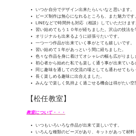
いつか自分でデザイン出来たらいいなと思います。
ビーズ制作は無心になれるところも、また魅力です
LINEなどで時間外も対応（相談）していただけます
習い始めてもう１０年が経ちました。沢山の技法を
オリジナルも出来るように頑張りたいです。
一つ一つ作品が出来ていく事がとても嬉しいです。
習い始めて１年があっという間に経ちました。
色々な作品を身に着けてオシャレの幅も広がりまし
初心者から始めた私でも楽しく通う事が出来ている
同じ趣味を通しての交流の場としても通わせてもら
長く楽しめる趣味に出合えました。
みんなで楽しく気持よく過ごせる機会は得がたい空
【松任教室】
教室について・・・
いつもいろいろな作品が出来て楽しいです。
いろんな種類のビーズがあり、キットがあって材料