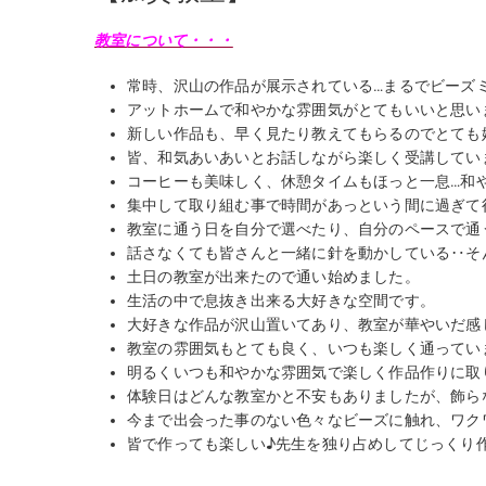
教室について・・・
常時、沢山の作品が展示されている…まるでビーズ
アットホームで和やかな雰囲気がとてもいいと思い
新しい作品も、早く見たり教えてもらるのでとても
皆、和気あいあいとお話しながら楽しく受講してい
コーヒーも美味しく、休憩タイムもほっと一息…和
集中して取り組む事で時間があっという間に過ぎて
教室に通う日を自分で選べたり、自分のペースで通
話さなくても皆さんと一緒に針を動かしている‥そ
土日の教室が出来たので通い始めました。
生活の中で息抜き出来る大好きな空間です。
大好きな作品が沢山置いてあり、教室が華やいだ感
教室の雰囲気もとても良く、いつも楽しく通ってい
明るくいつも和やかな雰囲気で楽しく作品作りに取
体験日はどんな教室かと不安もありましたが、飾ら
今まで出会った事のない色々なビーズに触れ、ワク
皆で作っても楽しい♪先生を独り占めしてじっくり