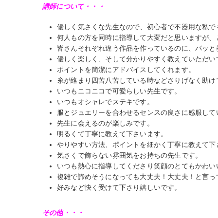
講師について・・・
優しく気さくな先生なので、初心者で不器用な私で
何人もの方を同時に指導して大変だと思いますが、
皆さんそれぞれ違う作品を作っているのに、パッと
優しく楽しく、そして分かりやすく教えていただい
ポイントを簡潔にアドバイスしてくれます。
糸が絡まり四苦八苦している時などさりげなく助け
いつもニコニコで可愛らしい先生です。
いつもオシャレでステキです。
服とジュエリーを合わせるセンスの良さに感服して
先生に会えるのが楽しみです。
明るくて丁寧に教えて下さいます。
やりやすい方法、ポイントを細かく丁寧に教えて下
気さくで飾らない雰囲気をお持ちの先生です。
いつも熱心に指導してくださり笑顔のとてもかわい
複雑で諦めそうになっても大丈夫！大丈夫！と言っ
好みなど快く受けて下さり嬉しいです。
その他・・・